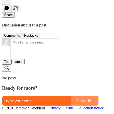
1
Share
Discussion about this post
Comments
Restacks
Top
Latest
No posts
Ready for more?
Subscribe
© 2026 Jeremiah Stoddard
·
Privacy
∙
Terms
∙
Collection notice