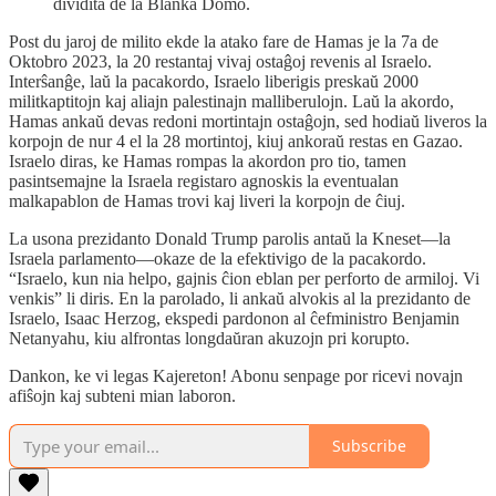
dividita de la Blanka Domo.
Post du jaroj de milito ekde la atako fare de Hamas je la 7a de
Oktobro 2023, la 20 restantaj vivaj ostaĝoj revenis al Israelo.
Interŝanĝe, laŭ la pacakordo, Israelo liberigis preskaŭ 2000
militkaptitojn kaj aliajn palestinajn malliberulojn. Laŭ la akordo,
Hamas ankaŭ devas redoni mortintajn ostaĝojn, sed hodiaŭ liveros la
korpojn de nur 4 el la 28 mortintoj, kiuj ankoraŭ restas en Gazao.
Israelo diras, ke Hamas rompas la akordon pro tio, tamen
pasintsemajne la Israela registaro agnoskis la eventualan
malkapablon de Hamas trovi kaj liveri la korpojn de ĉiuj.
La usona prezidanto Donald Trump parolis antaŭ la Kneset—la
Israela parlamento—okaze de la efektivigo de la pacakordo.
“Israelo, kun nia helpo, gajnis ĉion eblan per perforto de armiloj. Vi
venkis” li diris. En la parolado, li ankaŭ alvokis al la prezidanto de
Israelo, Isaac Herzog, ekspedi pardonon al ĉefministro Benjamin
Netanyahu, kiu alfrontas longdaŭran akuzojn pri korupto.
Dankon, ke vi legas Kajereton! Abonu senpage por ricevi novajn
afiŝojn kaj subteni mian laboron.
Subscribe