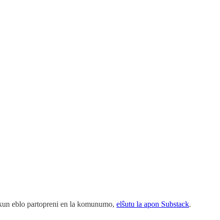
j kun eblo partopreni en la komunumo,
elŝutu la apon Substack
.