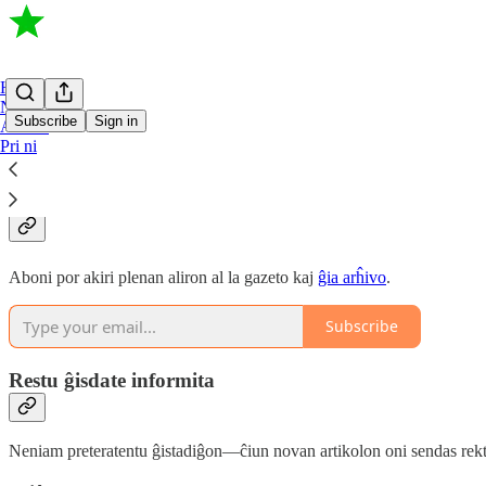
Home
Notoj
Subscribe
Sign in
Arĥivo
Pri ni
Kial Aboni?
Aboni por akiri plenan aliron al la gazeto kaj
ĝia arĥivo
.
Subscribe
Restu ĝisdate informita
Neniam preteratentu ĝistadiĝon—ĉiun novan artikolon oni sendas rekte